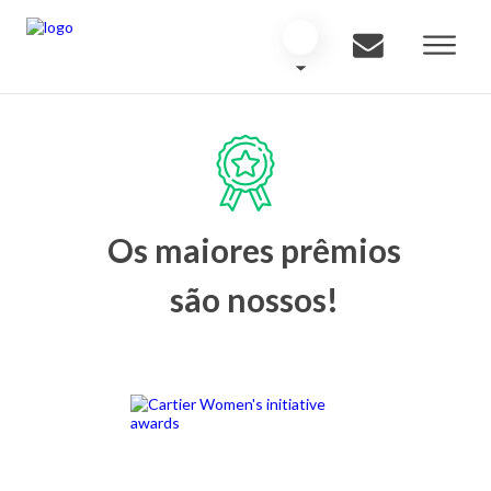
Os maiores prêmios
são nossos!