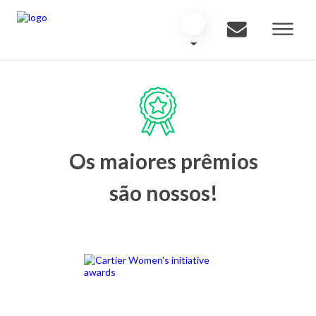
Os maiores prêmios
são nossos!