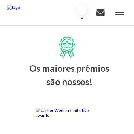
Os maiores prêmios
são nossos!