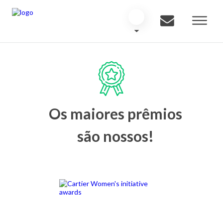
Os maiores prêmios
são nossos!