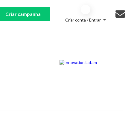
Criar campanha
Criar conta / Entrar