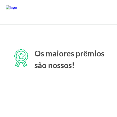
Os maiores prêmios
são nossos!