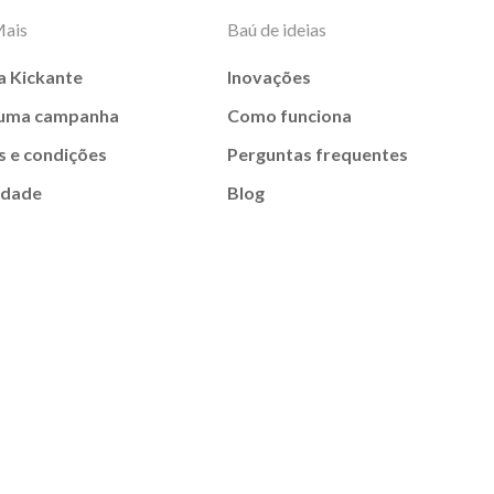
Mais
Baú de ideias
a Kickante
Inovações
 uma campanha
Como funciona
 e condições
Perguntas frequentes
idade
Blog