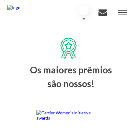
Os maiores prêmios
são nossos!