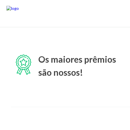
Os maiores prêmios
são nossos!