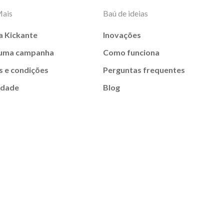
Mais
Baú de ideias
a Kickante
Inovações
 uma campanha
Como funciona
 e condições
Perguntas frequentes
idade
Blog