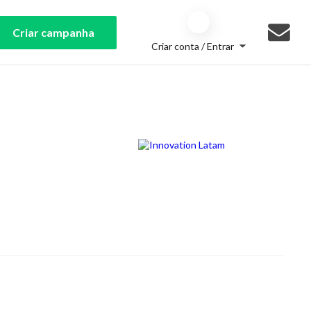
Criar campanha
Criar conta / Entrar