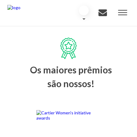
Os maiores prêmios
são nossos!