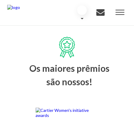
Os maiores prêmios
são nossos!