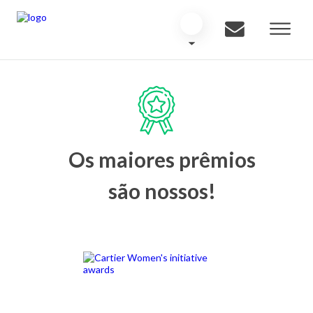
Os maiores prêmios
são nossos!