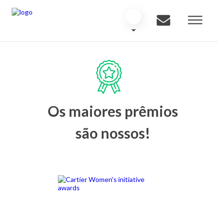
Os maiores prêmios
são nossos!