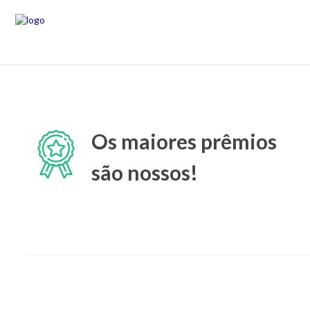
Os maiores prêmios
são nossos!