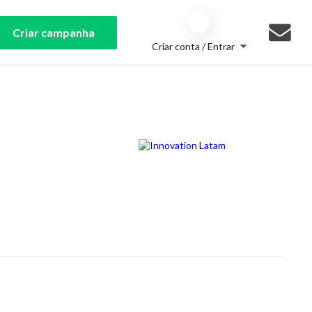
Criar campanha
Criar conta / Entrar