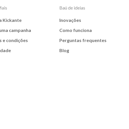
Mais
Baú de ideias
a Kickante
Inovações
 uma campanha
Como funciona
 e condições
Perguntas frequentes
idade
Blog