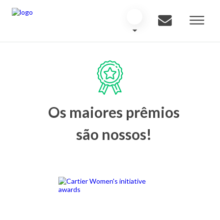
Os maiores prêmios
são nossos!