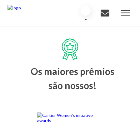
Os maiores prêmios
são nossos!