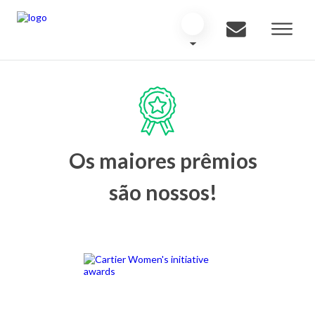
Os maiores prêmios
são nossos!