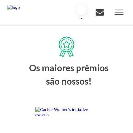
Os maiores prêmios
são nossos!