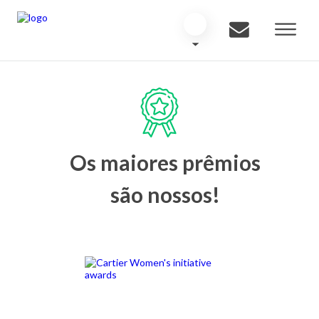
Os maiores prêmios
são nossos!