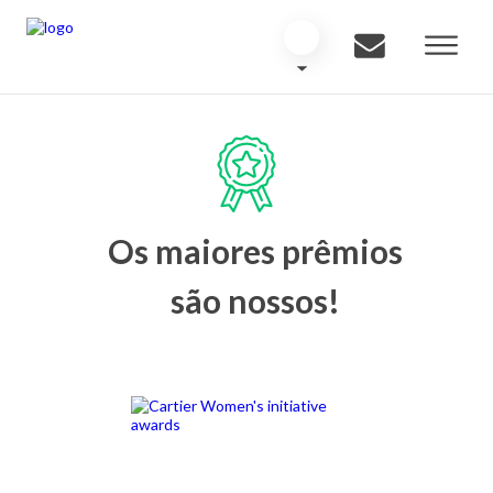
Os maiores prêmios
são nossos!