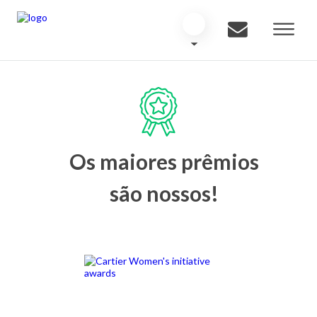
Os maiores prêmios
são nossos!