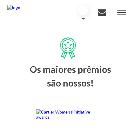
Os maiores prêmios
são nossos!