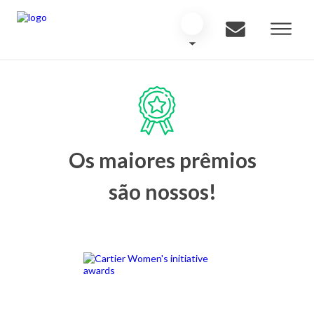
Os maiores prêmios
são nossos!