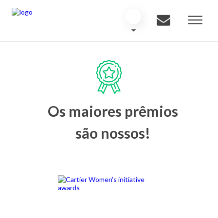
Os maiores prêmios
são nossos!