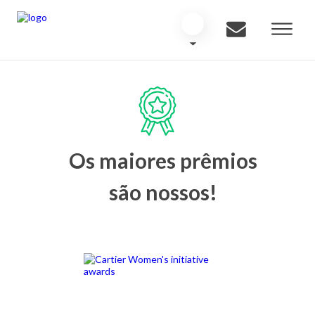
Os maiores prêmios
são nossos!