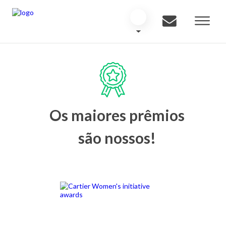
Os maiores prêmios
são nossos!