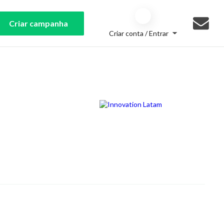
Criar campanha
Criar conta / Entrar