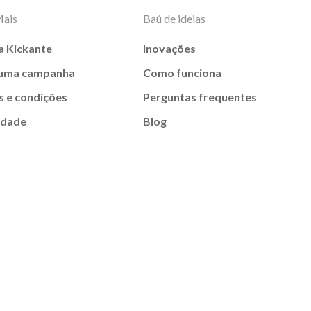
Mais
Baú de ideias
a Kickante
Inovações
 uma campanha
Como funciona
 e condições
Perguntas frequentes
idade
Blog