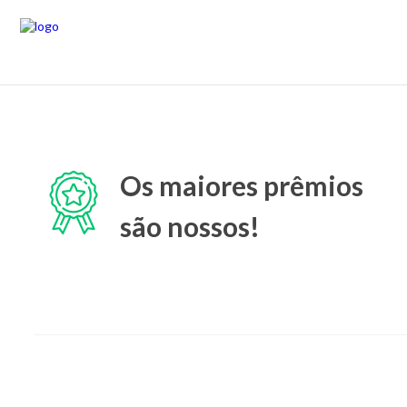
Os maiores prêmios
são nossos!