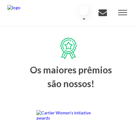
Os maiores prêmios
são nossos!