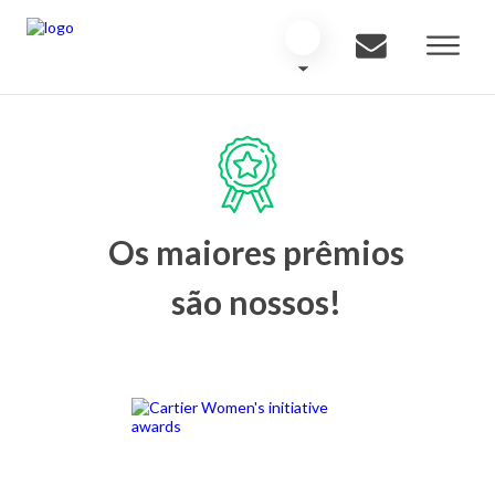
Os maiores prêmios
são nossos!