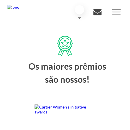
Os maiores prêmios
são nossos!