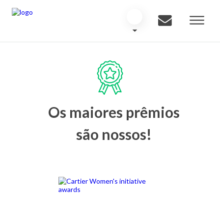
Os maiores prêmios
são nossos!