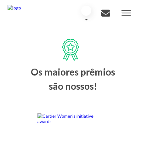
Os maiores prêmios
são nossos!