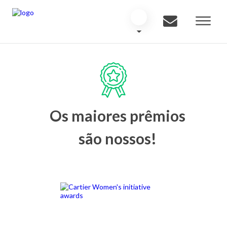
Os maiores prêmios
são nossos!