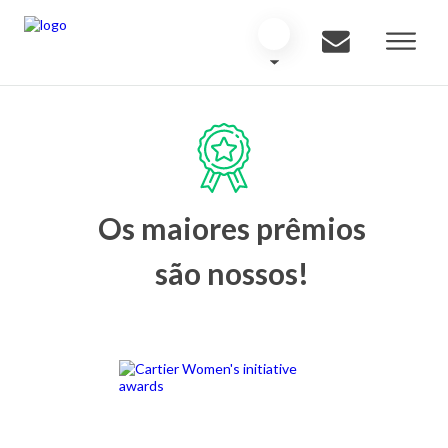
Os maiores prêmios
são nossos!