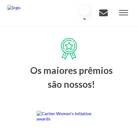
Os maiores prêmios
são nossos!