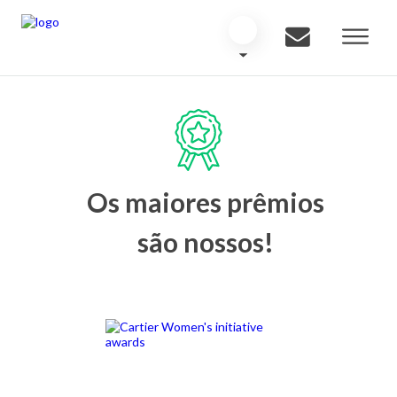
Os maiores prêmios
são nossos!