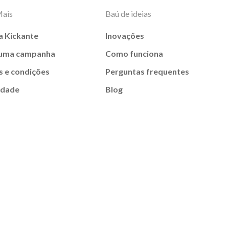
Mais
Baú de ideias
a Kickante
Inovações
 uma campanha
Como funciona
 e condições
Perguntas frequentes
idade
Blog