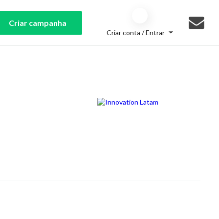
Criar campanha
Criar conta / Entrar