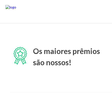
Os maiores prêmios
são nossos!