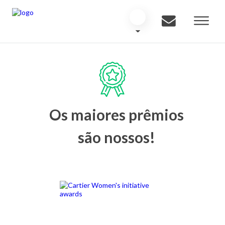
Os maiores prêmios
são nossos!