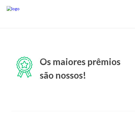
Os maiores prêmios
são nossos!