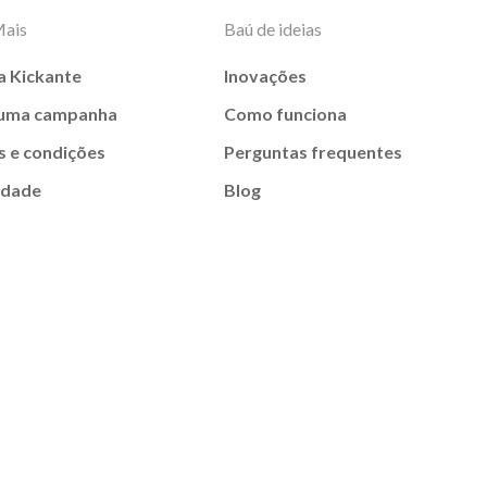
Mais
Baú de ideias
a Kickante
Inovações
 uma campanha
Como funciona
 e condições
Perguntas frequentes
idade
Blog