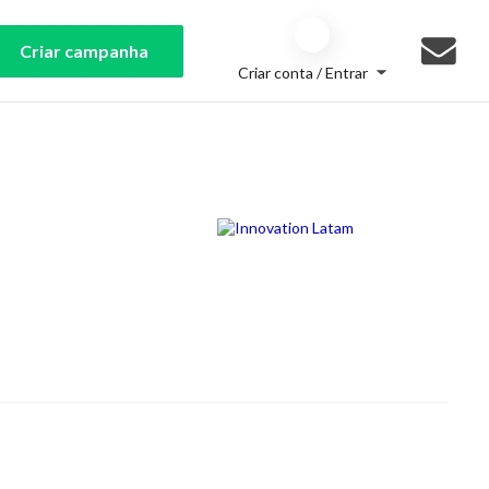
Criar campanha
Criar conta / Entrar