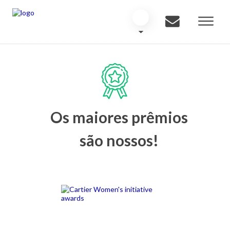
Os maiores prêmios
são nossos!