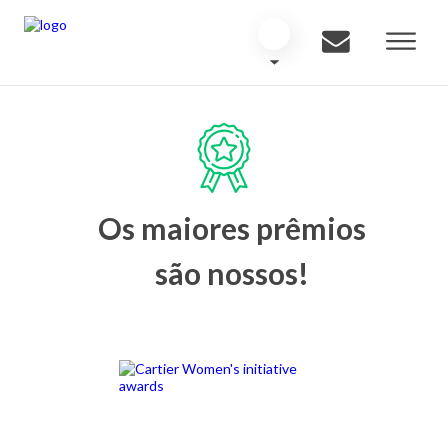
Os maiores prêmios
são nossos!