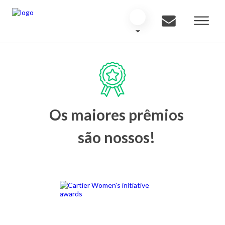
Os maiores prêmios
são nossos!