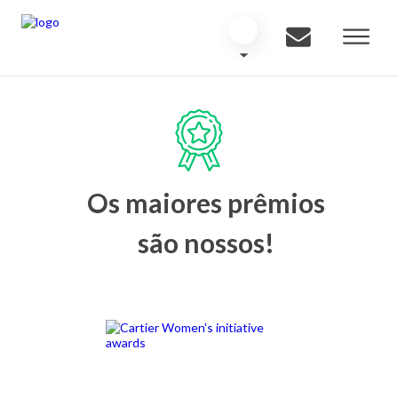
Os maiores prêmios
são nossos!