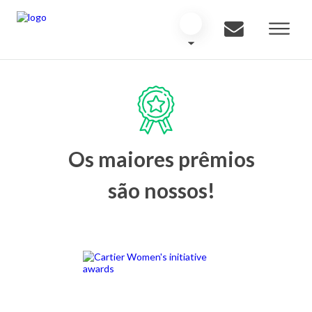
Os maiores prêmios
são nossos!