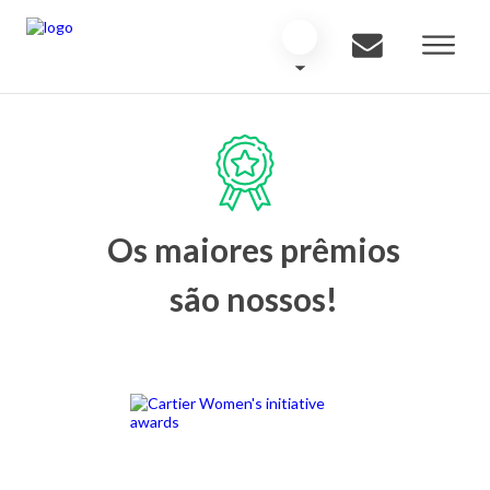
Os maiores prêmios
são nossos!