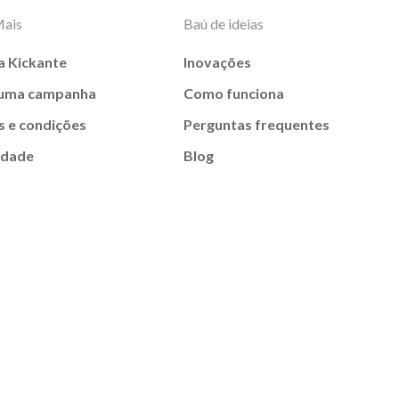
Mais
Baú de ideias
a Kickante
Inovações
 uma campanha
Como funciona
 e condições
Perguntas frequentes
idade
Blog