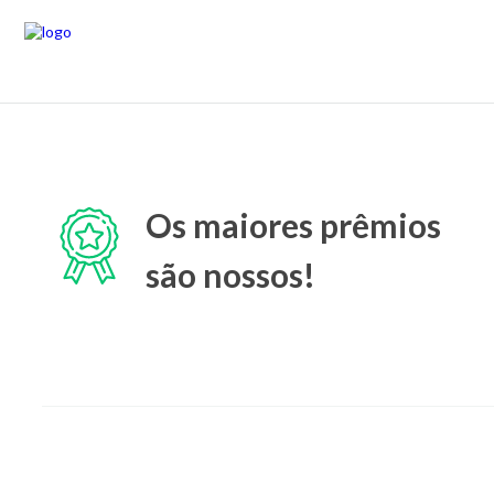
Os maiores prêmios
são nossos!