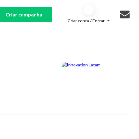
Criar campanha
Criar conta / Entrar