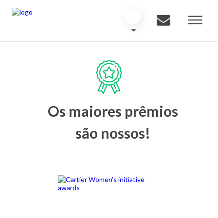
Os maiores prêmios
são nossos!