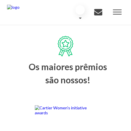
Os maiores prêmios
são nossos!