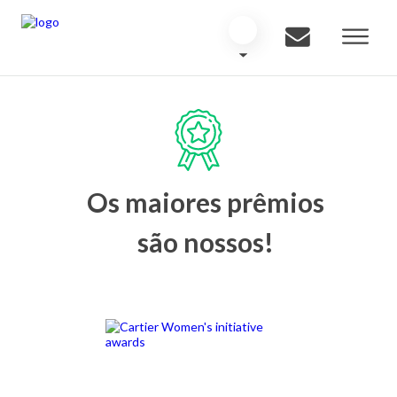
Os maiores prêmios
são nossos!