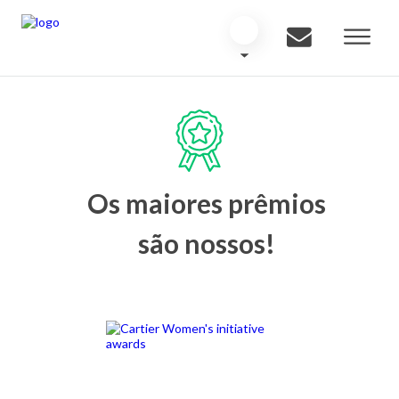
Os maiores prêmios
são nossos!