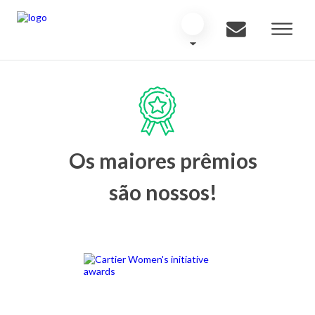
Os maiores prêmios
são nossos!