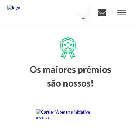
Os maiores prêmios
são nossos!